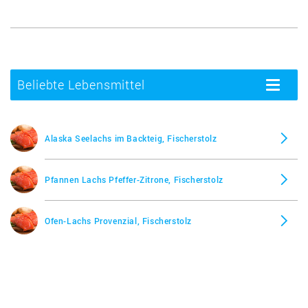
Beliebte Lebensmittel
Toggle
navigatio
Alaska Seelachs im Backteig, Fischerstolz
Pfannen Lachs Pfeffer-Zitrone, Fischerstolz
Ofen-Lachs Provenzial, Fischerstolz