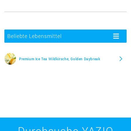
Beliebte Lebensmittel
Toggle
navigatio
Premium Ice Tea Wildkirsche, Golden Daybreak
Durchsuche YAZIO