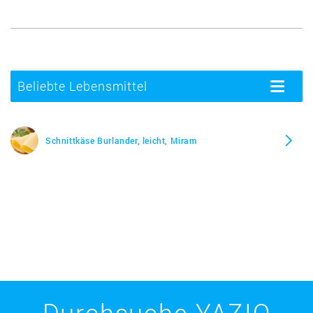
Beliebte Lebensmittel
Toggle
navigatio
Schnittkäse Burlander, leicht, Miram
Durchsuche YAZIO