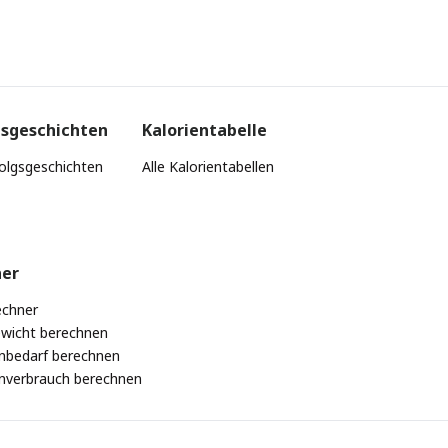
gsgeschichten
Kalorientabelle
folgsgeschichten
Alle Kalorientabellen
ner
chner
ewicht berechnen
enbedarf berechnen
enverbrauch berechnen