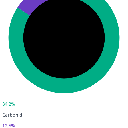
84,2%
Carbohid.
12,5%