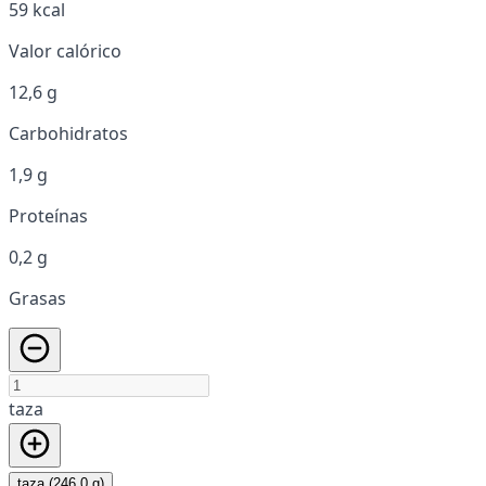
59 kcal
Valor calórico
12,6 g
Carbohidratos
1,9 g
Proteínas
0,2 g
Grasas
taza
taza (246,0 g)