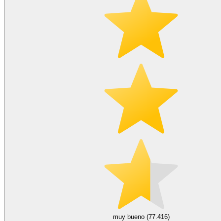
muy bueno (77.416)