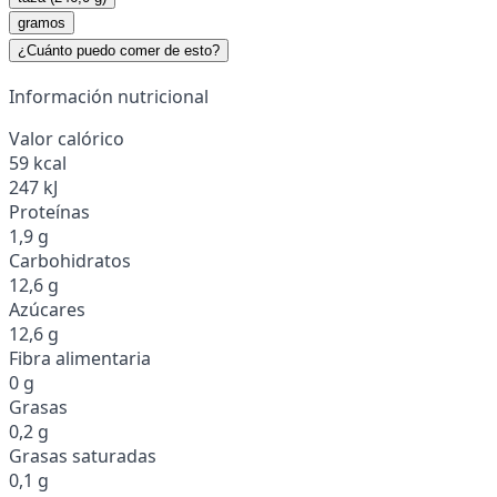
gramos
¿Cuánto puedo comer de esto?
Información nutricional
Valor calórico
59 kcal
247 kJ
Proteínas
1,9 g
Carbohidratos
12,6 g
Azúcares
12,6 g
Fibra alimentaria
0 g
Grasas
0,2 g
Grasas saturadas
0,1 g