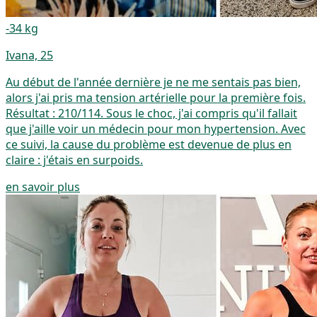
-34 kg
Ivana, 25
Au début de l'année dernière je ne me sentais pas bien,
alors j'ai pris ma tension artérielle pour la première fois.
Résultat : 210/114. Sous le choc, j'ai compris qu'il fallait
que j'aille voir un médecin pour mon hypertension. Avec
ce suivi, la cause du problème est devenue de plus en
claire : j'étais en surpoids.
en savoir plus