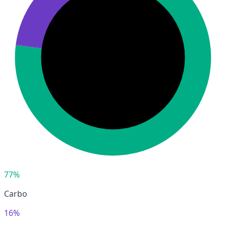
77%
Carbo
16%