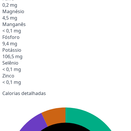
0,2 mg
Magnésio
4,5 mg
Manganês
< 0,1 mg
Fósforo
9,4 mg
Potássio
106,5 mg
Selênio
< 0,1 mg
Zinco
< 0,1 mg
Calorias detalhadas