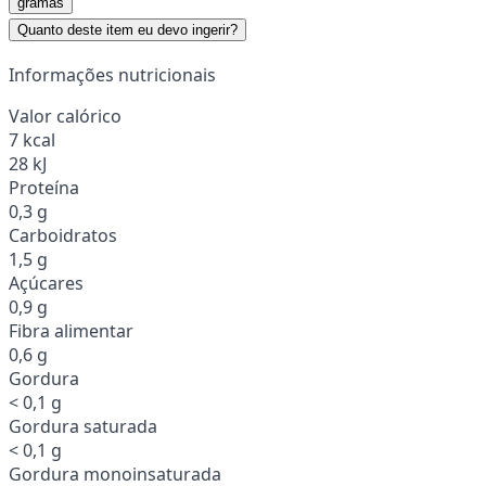
gramas
Quanto deste item eu devo ingerir?
Informações nutricionais
Valor calórico
7 kcal
28 kJ
Proteína
0,3 g
Carboidratos
1,5 g
Açúcares
0,9 g
Fibra alimentar
0,6 g
Gordura
< 0,1 g
Gordura saturada
< 0,1 g
Gordura monoinsaturada