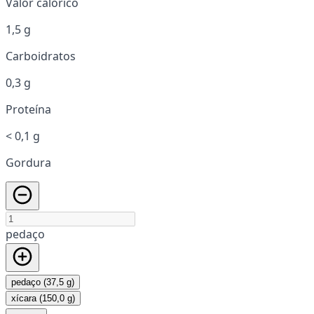
Valor calórico
1,5 g
Carboidratos
0,3 g
Proteína
< 0,1 g
Gordura
pedaço
pedaço (37,5 g)
xícara (150,0 g)