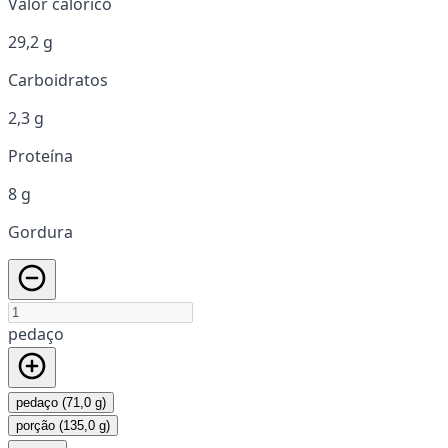
Valor calórico
29,2 g
Carboidratos
2,3 g
Proteína
8 g
Gordura
pedaço
pedaço (71,0 g)
porção (135,0 g)