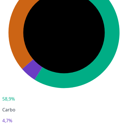
58,9%
Carbo
4,7%