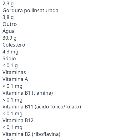
2,3 g
Gordura poliinsaturada
3,8 g
Outro
Água
30,9 g
Colesterol
4,3 mg
Sódio
< 0,1 g
Vitaminas
Vitamina A
< 0,1 mg
Vitamina B1 (tiamina)
< 0,1 mg
Vitamina B11 (ácido fólico/folato)
< 0,1 mg
Vitamina B12
< 0,1 mg
Vitamina B2 (riboflavina)