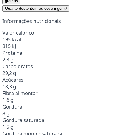
gramas
Quanto deste item eu devo ingerir?
Informações nutricionais
Valor calórico
195 kcal
815 kJ
Proteína
2,3 g
Carboidratos
29,2 g
Açúcares
18,3 g
Fibra alimentar
1,6 g
Gordura
8 g
Gordura saturada
1,5 g
Gordura monoinsaturada