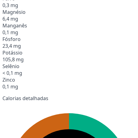
0,3 mg
Magnésio
6,4 mg
Manganês
0,1 mg
Fósforo
23,4 mg
Potássio
105,8 mg
Selênio
< 0,1 mg
Zinco
0,1 mg
Calorias detalhadas