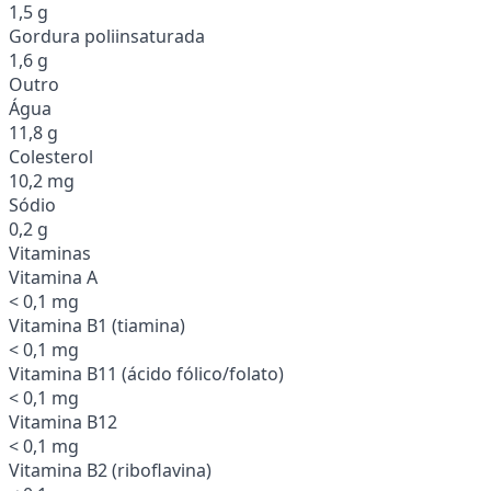
1,5 g
Gordura poliinsaturada
1,6 g
Outro
Água
11,8 g
Colesterol
10,2 mg
Sódio
0,2 g
Vitaminas
Vitamina A
< 0,1 mg
Vitamina B1 (tiamina)
< 0,1 mg
Vitamina B11 (ácido fólico/folato)
< 0,1 mg
Vitamina B12
< 0,1 mg
Vitamina B2 (riboflavina)