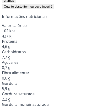
gramas
Quanto deste item eu devo ingerir?
Informações nutricionais
Valor calórico
102 kcal
427 kJ
Proteína
4,6 g
Carboidratos
7,7 g
Açúcares
0,7 g
Fibra alimentar
0,6 g
Gordura
5,9 g
Gordura saturada
2,2 g
Gordura monoinsaturada