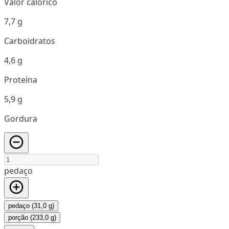
Valor calórico
7,7 g
Carboidratos
4,6 g
Proteína
5,9 g
Gordura
pedaço
pedaço (31,0 g)
porção (233,0 g)