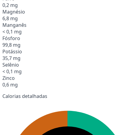
0,2 mg
Magnésio
6,8 mg
Manganês
< 0,1 mg
Fósforo
99,8 mg
Potássio
35,7 mg
Selênio
< 0,1 mg
Zinco
0,6 mg
Calorias detalhadas