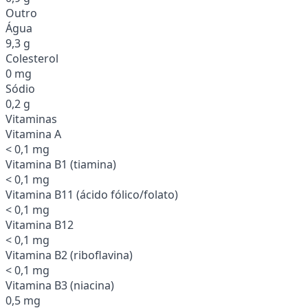
Outro
Água
9,3 g
Colesterol
0 mg
Sódio
0,2 g
Vitaminas
Vitamina A
< 0,1 mg
Vitamina B1 (tiamina)
< 0,1 mg
Vitamina B11 (ácido fólico/folato)
< 0,1 mg
Vitamina B12
< 0,1 mg
Vitamina B2 (riboflavina)
< 0,1 mg
Vitamina B3 (niacina)
0,5 mg