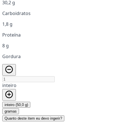
30,2 g
Carboidratos
1,8 g
Proteína
8 g
Gordura
inteiro
inteiro (50,0 g)
gramas
Quanto deste item eu devo ingerir?