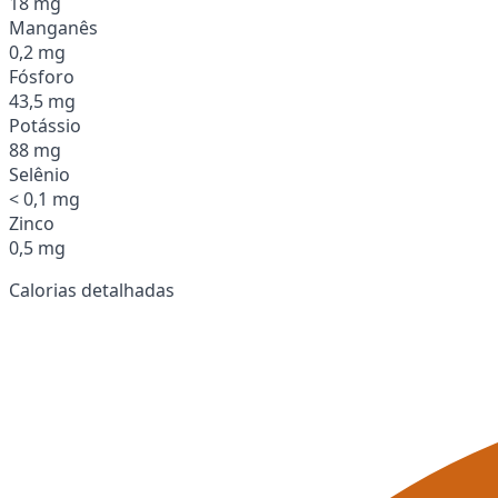
18 mg
Manganês
0,2 mg
Fósforo
43,5 mg
Potássio
88 mg
Selênio
< 0,1 mg
Zinco
0,5 mg
Calorias detalhadas