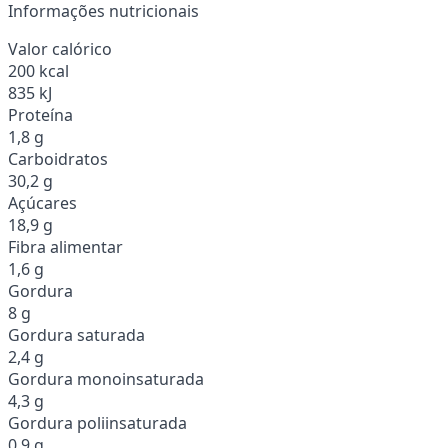
Informações nutricionais
Valor calórico
200 kcal
835 kJ
Proteína
1,8 g
Carboidratos
30,2 g
Açúcares
18,9 g
Fibra alimentar
1,6 g
Gordura
8 g
Gordura saturada
2,4 g
Gordura monoinsaturada
4,3 g
Gordura poliinsaturada
0,9 g