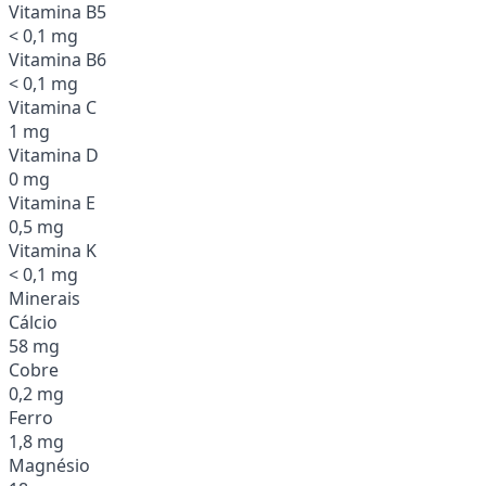
Vitamina B5
< 0,1 mg
Vitamina B6
< 0,1 mg
Vitamina C
1 mg
Vitamina D
0 mg
Vitamina E
0,5 mg
Vitamina K
< 0,1 mg
Minerais
Cálcio
58 mg
Cobre
0,2 mg
Ferro
1,8 mg
Magnésio