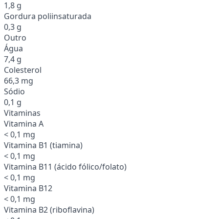
1,8 g
Gordura poliinsaturada
0,3 g
Outro
Água
7,4 g
Colesterol
66,3 mg
Sódio
0,1 g
Vitaminas
Vitamina A
< 0,1 mg
Vitamina B1 (tiamina)
< 0,1 mg
Vitamina B11 (ácido fólico/folato)
< 0,1 mg
Vitamina B12
< 0,1 mg
Vitamina B2 (riboflavina)