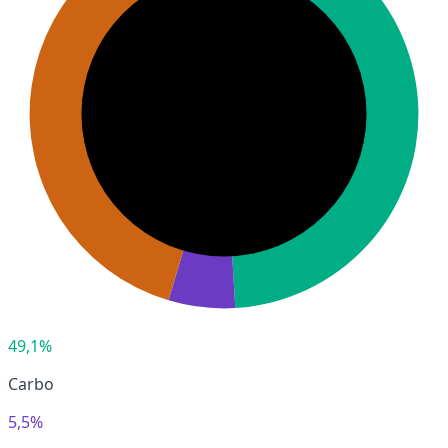
49,1%
Carbo
5,5%