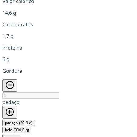
Valor calórico
14,6 g
Carboidratos
1,7 g
Proteína
6 g
Gordura
pedaço
pedaço (30,0 g)
bolo (300,0 g)