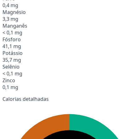
0,4 mg
Magnésio
3,3 mg
Manganês
< 0,1 mg
Fósforo
41,1 mg
Potássio
35,7 mg
Selênio
< 0,1 mg
Zinco
0,1 mg
Calorias detalhadas