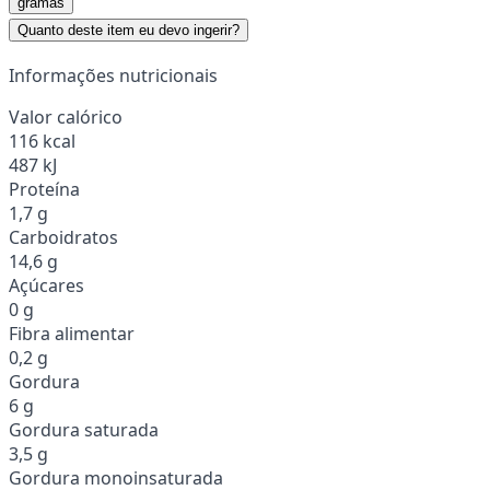
gramas
Quanto deste item eu devo ingerir?
Informações nutricionais
Valor calórico
116 kcal
487 kJ
Proteína
1,7 g
Carboidratos
14,6 g
Açúcares
0 g
Fibra alimentar
0,2 g
Gordura
6 g
Gordura saturada
3,5 g
Gordura monoinsaturada