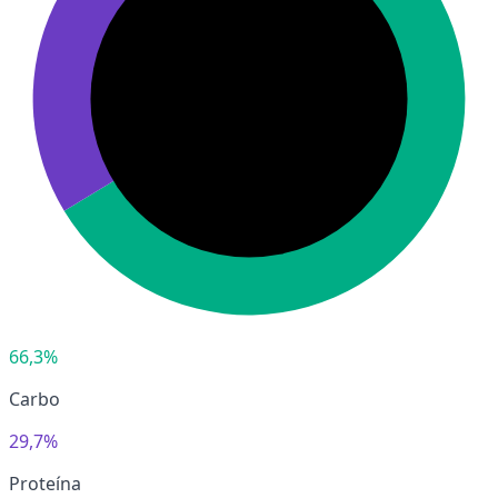
66,3%
Carbo
29,7%
Proteína