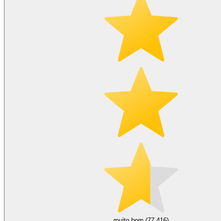
muito bom (77.416)