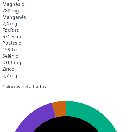
Magnésio
288 mg
Manganês
2,4 mg
Fósforo
631,5 mg
Potássio
1593 mg
Selênio
< 0,1 mg
Zinco
4,7 mg
Calorias detalhadas