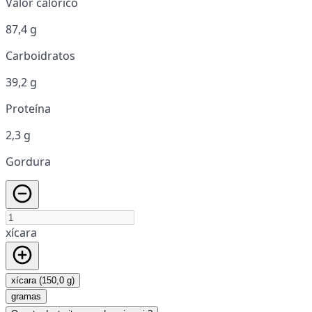
Valor calórico
87,4 g
Carboidratos
39,2 g
Proteína
2,3 g
Gordura
xícara
xícara (150,0 g)
gramas