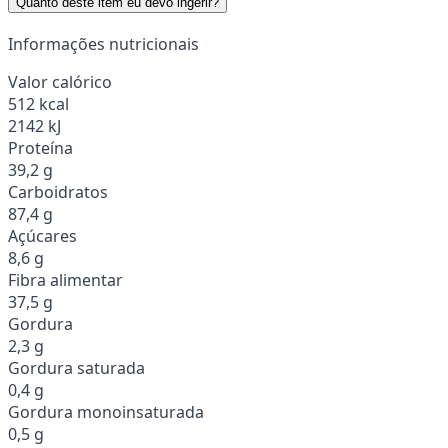
Quanto deste item eu devo ingerir?
Informações nutricionais
Valor calórico
512 kcal
2142 kJ
Proteína
39,2 g
Carboidratos
87,4 g
Açúcares
8,6 g
Fibra alimentar
37,5 g
Gordura
2,3 g
Gordura saturada
0,4 g
Gordura monoinsaturada
0,5 g