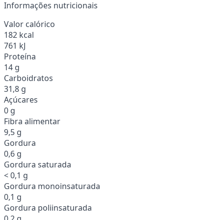
Informações nutricionais
Valor calórico
182 kcal
761 kJ
Proteína
14 g
Carboidratos
31,8 g
Açúcares
0 g
Fibra alimentar
9,5 g
Gordura
0,6 g
Gordura saturada
< 0,1 g
Gordura monoinsaturada
0,1 g
Gordura poliinsaturada
0,2 g