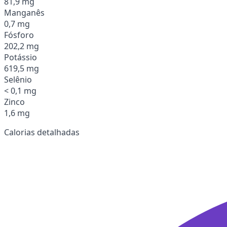
81,9 mg
Manganês
0,7 mg
Fósforo
202,2 mg
Potássio
619,5 mg
Selênio
< 0,1 mg
Zinco
1,6 mg
Calorias detalhadas