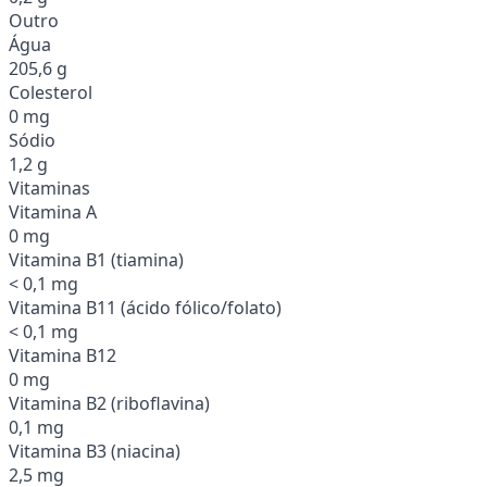
Outro
Água
205,6 g
Colesterol
0 mg
Sódio
1,2 g
Vitaminas
Vitamina A
0 mg
Vitamina B1 (tiamina)
< 0,1 mg
Vitamina B11 (ácido fólico/folato)
< 0,1 mg
Vitamina B12
0 mg
Vitamina B2 (riboflavina)
0,1 mg
Vitamina B3 (niacina)
2,5 mg