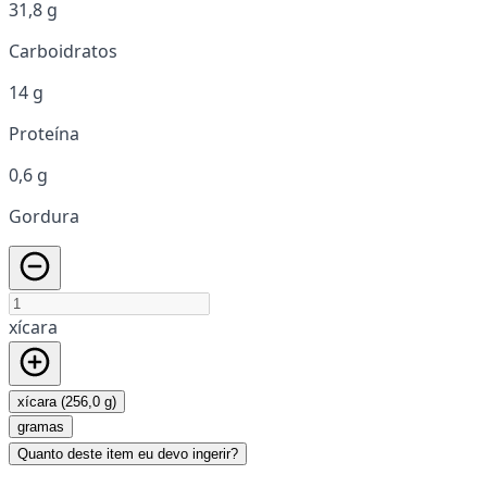
31,8 g
Carboidratos
14 g
Proteína
0,6 g
Gordura
xícara
xícara (256,0 g)
gramas
Quanto deste item eu devo ingerir?