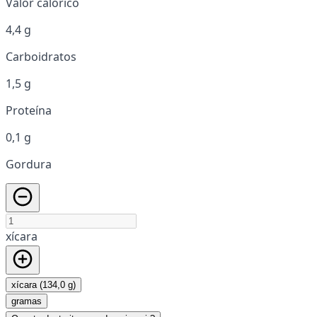
Valor calórico
4,4 g
Carboidratos
1,5 g
Proteína
0,1 g
Gordura
xícara
xícara (134,0 g)
gramas