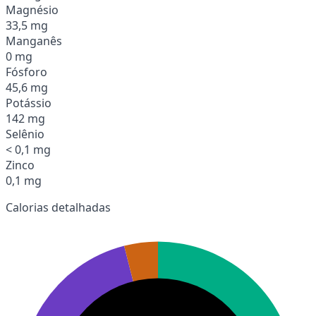
Magnésio
33,5 mg
Manganês
0 mg
Fósforo
45,6 mg
Potássio
142 mg
Selênio
< 0,1 mg
Zinco
0,1 mg
Calorias detalhadas