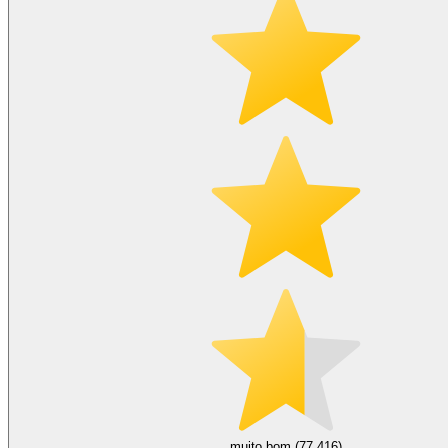
muito bom (77.416)