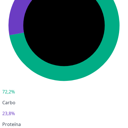
72,2%
Carbo
23,8%
Proteína