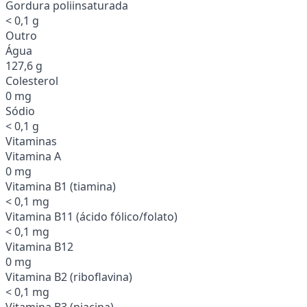
Gordura poliinsaturada
< 0,1 g
Outro
Água
127,6 g
Colesterol
0 mg
Sódio
< 0,1 g
Vitaminas
Vitamina A
0 mg
Vitamina B1 (tiamina)
< 0,1 mg
Vitamina B11 (ácido fólico/folato)
< 0,1 mg
Vitamina B12
0 mg
Vitamina B2 (riboflavina)
< 0,1 mg
Vitamina B3 (niacina)