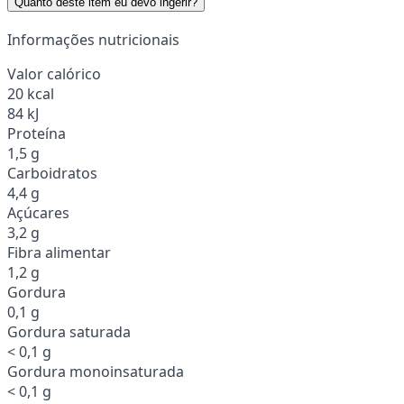
Quanto deste item eu devo ingerir?
Informações nutricionais
Valor calórico
20 kcal
84 kJ
Proteína
1,5 g
Carboidratos
4,4 g
Açúcares
3,2 g
Fibra alimentar
1,2 g
Gordura
0,1 g
Gordura saturada
< 0,1 g
Gordura monoinsaturada
< 0,1 g