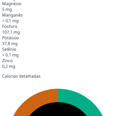
Magnésio
5 mg
Manganês
< 0,1 mg
Fósforo
107,1 mg
Potássio
37,8 mg
Selênio
< 0,1 mg
Zinco
0,2 mg
Calorias detalhadas