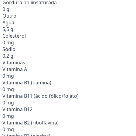
Gordura poliinsaturada
0 g
Outro
Água
5,5 g
Colesterol
0 mg
Sódio
0,2 g
Vitaminas
Vitamina A
0 mg
Vitamina B1 (tiamina)
0 mg
Vitamina B11 (ácido fólico/folato)
0 mg
Vitamina B12
0 mg
Vitamina B2 (riboflavina)
0 mg
Vitamina B3 (niacina)