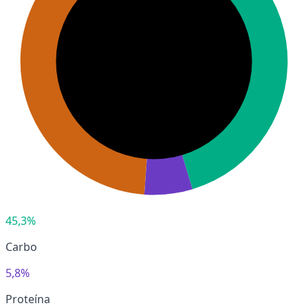
45,3%
Carbo
5,8%
Proteína