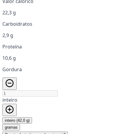
Valor calórico
22,3 g
Carboidratos
2,9 g
Proteína
10,6 g
Gordura
inteiro
inteiro (42,0 g)
gramas