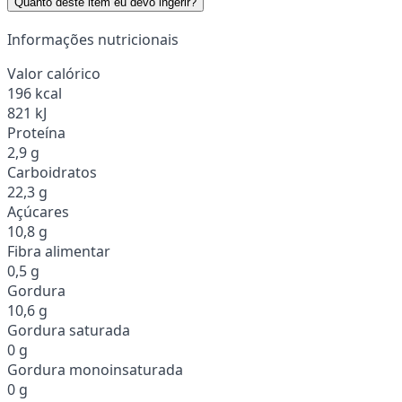
Quanto deste item eu devo ingerir?
Informações nutricionais
Valor calórico
196 kcal
821 kJ
Proteína
2,9 g
Carboidratos
22,3 g
Açúcares
10,8 g
Fibra alimentar
0,5 g
Gordura
10,6 g
Gordura saturada
0 g
Gordura monoinsaturada
0 g