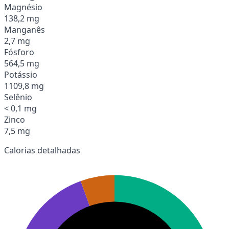
Magnésio
138,2 mg
Manganês
2,7 mg
Fósforo
564,5 mg
Potássio
1109,8 mg
Selênio
< 0,1 mg
Zinco
7,5 mg
Calorias detalhadas