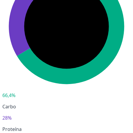
66,4%
Carbo
28%
Proteína