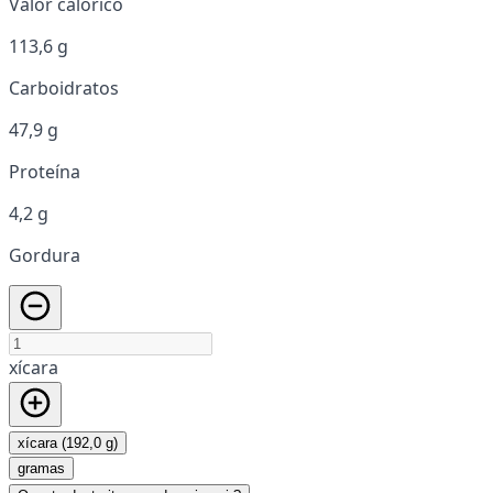
Valor calórico
113,6 g
Carboidratos
47,9 g
Proteína
4,2 g
Gordura
xícara
xícara (192,0 g)
gramas