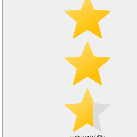
muito bom (77.416)