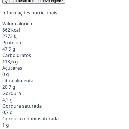
Quanto deste item eu devo ingerir?
Informações nutricionais
Valor calórico
662 kcal
2773 kJ
Proteína
47,9 g
Carboidratos
113,6 g
Açúcares
0 g
Fibra alimentar
20,7 g
Gordura
4,2 g
Gordura saturada
0,7 g
Gordura monoinsaturada
1 g