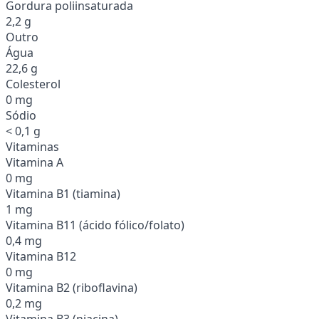
Gordura poliinsaturada
2,2 g
Outro
Água
22,6 g
Colesterol
0 mg
Sódio
< 0,1 g
Vitaminas
Vitamina A
0 mg
Vitamina B1 (tiamina)
1 mg
Vitamina B11 (ácido fólico/folato)
0,4 mg
Vitamina B12
0 mg
Vitamina B2 (riboflavina)
0,2 mg
Vitamina B3 (niacina)