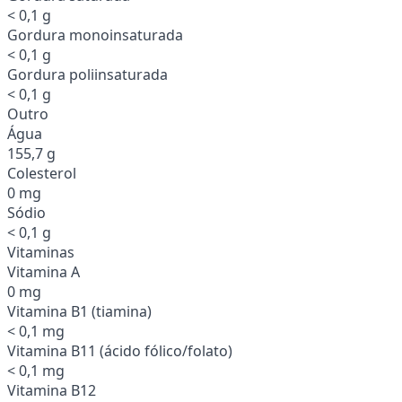
< 0,1 g
Gordura monoinsaturada
< 0,1 g
Gordura poliinsaturada
< 0,1 g
Outro
Água
155,7 g
Colesterol
0 mg
Sódio
< 0,1 g
Vitaminas
Vitamina A
0 mg
Vitamina B1 (tiamina)
< 0,1 mg
Vitamina B11 (ácido fólico/folato)
< 0,1 mg
Vitamina B12