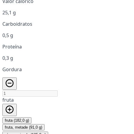
Valor calórico
25,1 g
Carboidratos
0,5 g
Proteína
0,3 g
Gordura
fruta
fruta (182,0 g)
fruta, metade (91,0 g)