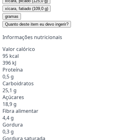
xícara, picado (125,0 g)
xícara, fatiado (109,0 g)
gramas
Quanto deste item eu devo ingerir?
Informações nutricionais
Valor calórico
95 kcal
396 kJ
Proteína
0,5 g
Carboidratos
25,1 g
Açúcares
18,9 g
Fibra alimentar
4,4 g
Gordura
0,3 g
Gordura saturada