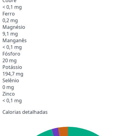
Cobre
< 0,1 mg
Ferro
0,2 mg
Magnésio
9,1 mg
Manganês
< 0,1 mg
Fósforo
20 mg
Potássio
194,7 mg
Selênio
0 mg
Zinco
< 0,1 mg
Calorias detalhadas