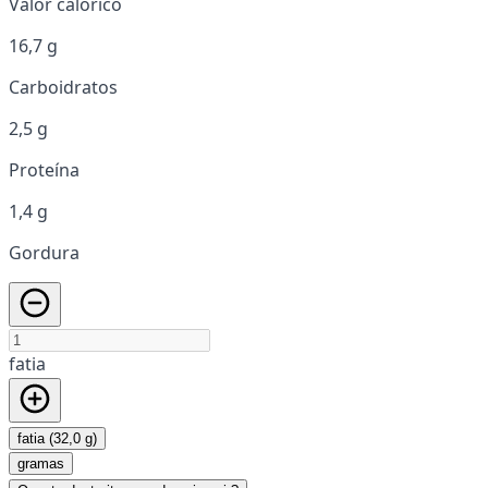
Valor calórico
16,7 g
Carboidratos
2,5 g
Proteína
1,4 g
Gordura
fatia
fatia (32,0 g)
gramas