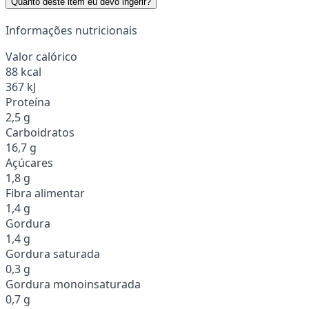
Quanto deste item eu devo ingerir?
Informações nutricionais
Valor calórico
88 kcal
367 kJ
Proteína
2,5 g
Carboidratos
16,7 g
Açúcares
1,8 g
Fibra alimentar
1,4 g
Gordura
1,4 g
Gordura saturada
0,3 g
Gordura monoinsaturada
0,7 g