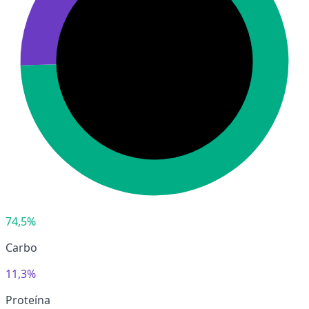
74,5%
Carbo
11,3%
Proteína