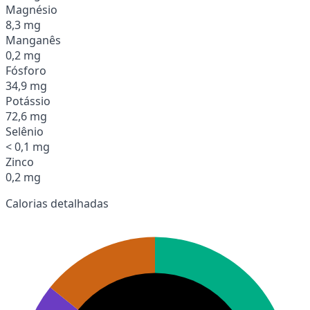
Magnésio
8,3 mg
Manganês
0,2 mg
Fósforo
34,9 mg
Potássio
72,6 mg
Selênio
< 0,1 mg
Zinco
0,2 mg
Calorias detalhadas