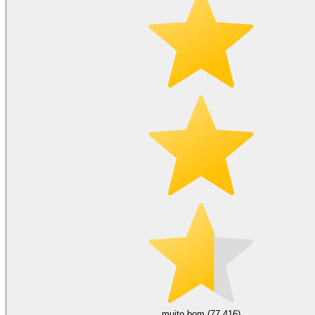
muito bom (77.416)