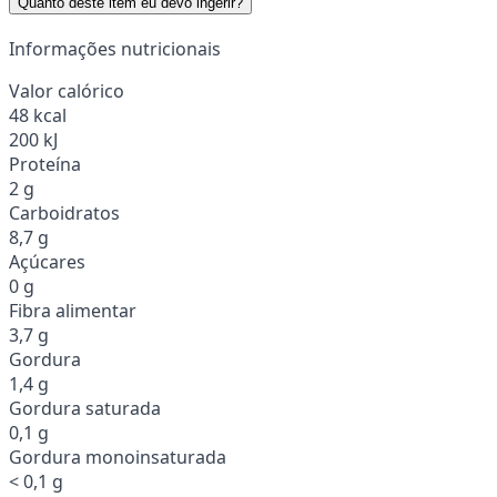
Quanto deste item eu devo ingerir?
Informações nutricionais
Valor calórico
48 kcal
200 kJ
Proteína
2 g
Carboidratos
8,7 g
Açúcares
0 g
Fibra alimentar
3,7 g
Gordura
1,4 g
Gordura saturada
0,1 g
Gordura monoinsaturada
< 0,1 g