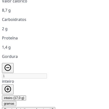
Valor calórico
8,7 g
Carboidratos
2 g
Proteína
1,4 g
Gordura
inteiro
inteiro (17,0 g)
gramas