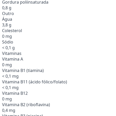
Gordura poliinsaturada
0,8 g
Outro
Água
3,8 g
Colesterol
0 mg
Sódio
< 0,1 g
Vitaminas
Vitamina A
0 mg
Vitamina B1 (tiamina)
< 0,1 mg
Vitamina B11 (ácido fólico/folato)
< 0,1 mg
Vitamina B12
0 mg
Vitamina B2 (riboflavina)
0,4 mg
Vitamina B3 (niacina)