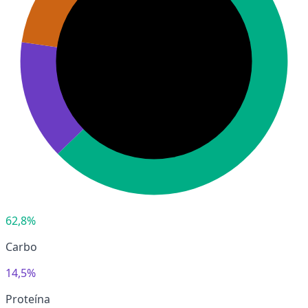
62,8%
Carbo
14,5%
Proteína