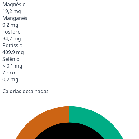
Magnésio
19,2 mg
Manganês
0,2 mg
Fósforo
34,2 mg
Potássio
409,9 mg
Selênio
< 0,1 mg
Zinco
0,2 mg
Calorias detalhadas