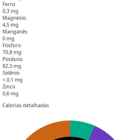
Ferro
0,3 mg
Magnésio
4,5 mg
Manganês
0 mg
Fósforo
70,8 mg
Potássio
82,3 mg
Selênio
< 0,1 mg
Zinco
0,6 mg
Calorias detalhadas