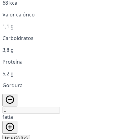
68 kcal
Valor calórico
1,1 g
Carboidratos
3,8 g
Proteína
5,2 g
Gordura
fatia
fatia (28,0 g)