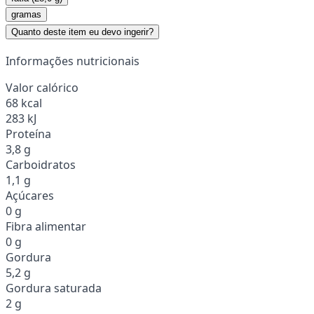
gramas
Quanto deste item eu devo ingerir?
Informações nutricionais
Valor calórico
68 kcal
283 kJ
Proteína
3,8 g
Carboidratos
1,1 g
Açúcares
0 g
Fibra alimentar
0 g
Gordura
5,2 g
Gordura saturada
2 g