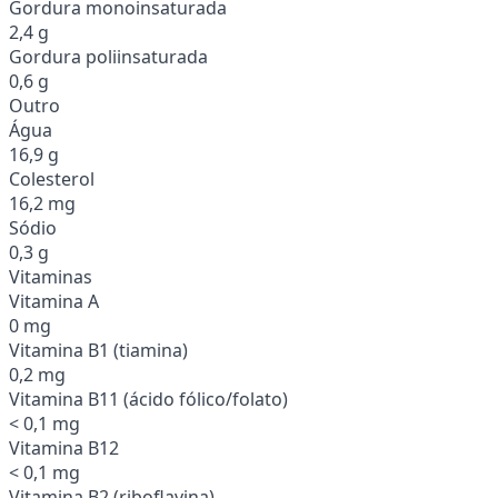
Gordura monoinsaturada
2,4 g
Gordura poliinsaturada
0,6 g
Outro
Água
16,9 g
Colesterol
16,2 mg
Sódio
0,3 g
Vitaminas
Vitamina A
0 mg
Vitamina B1 (tiamina)
0,2 mg
Vitamina B11 (ácido fólico/folato)
< 0,1 mg
Vitamina B12
< 0,1 mg
Vitamina B2 (riboflavina)