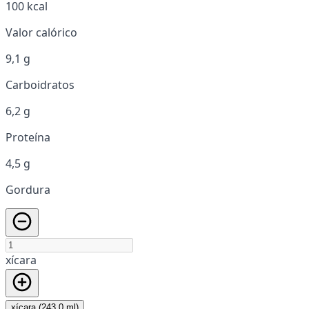
100 kcal
Valor calórico
9,1 g
Carboidratos
6,2 g
Proteína
4,5 g
Gordura
xícara
xícara (243,0 ml)