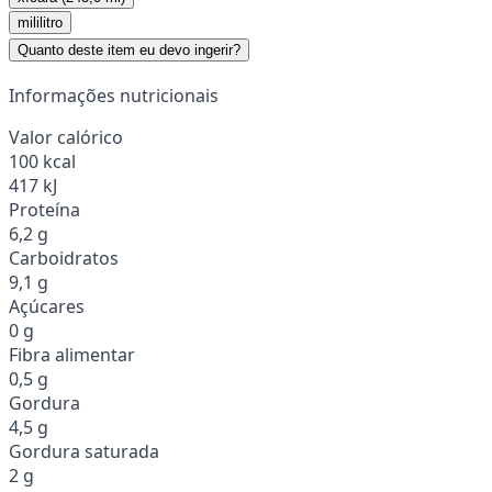
mililitro
Quanto deste item eu devo ingerir?
Informações nutricionais
Valor calórico
100 kcal
417 kJ
Proteína
6,2 g
Carboidratos
9,1 g
Açúcares
0 g
Fibra alimentar
0,5 g
Gordura
4,5 g
Gordura saturada
2 g