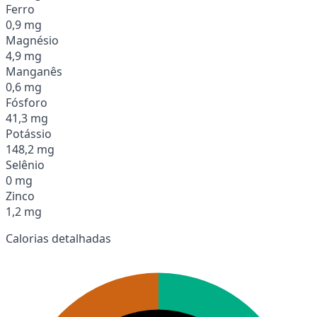
Ferro
0,9 mg
Magnésio
4,9 mg
Manganês
0,6 mg
Fósforo
41,3 mg
Potássio
148,2 mg
Selênio
0 mg
Zinco
1,2 mg
Calorias detalhadas