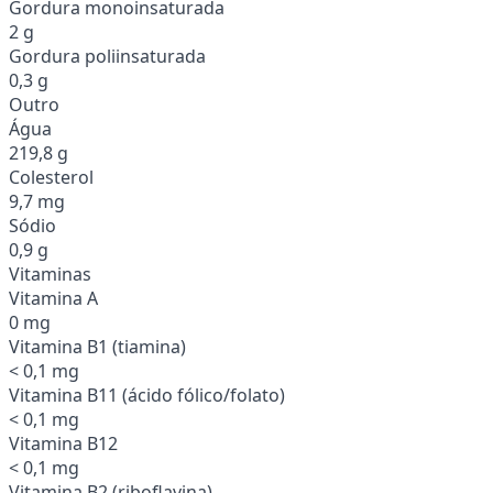
Gordura monoinsaturada
2 g
Gordura poliinsaturada
0,3 g
Outro
Água
219,8 g
Colesterol
9,7 mg
Sódio
0,9 g
Vitaminas
Vitamina A
0 mg
Vitamina B1 (tiamina)
< 0,1 mg
Vitamina B11 (ácido fólico/folato)
< 0,1 mg
Vitamina B12
< 0,1 mg
Vitamina B2 (riboflavina)