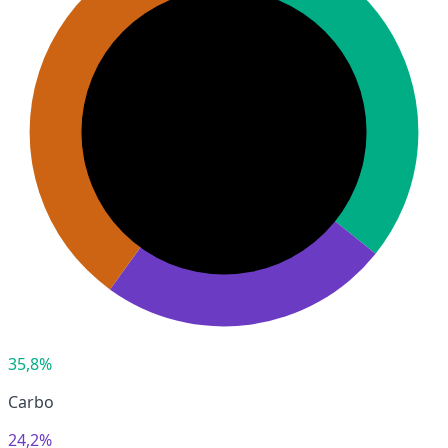
35,8%
Carbo
24,2%