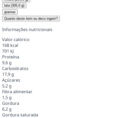
lata (305,0 g)
gramas
Quanto deste item eu devo ingerir?
Informações nutricionais
Valor calórico
168 kcal
701 kJ
Proteína
9,6 g
Carboidratos
17,9 g
Açúcares
5,2 g
Fibra alimentar
1,5 g
Gordura
6,2 g
Gordura saturada