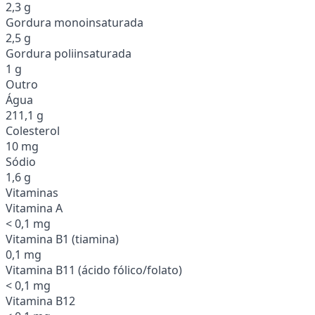
2,3 g
Gordura monoinsaturada
2,5 g
Gordura poliinsaturada
1 g
Outro
Água
211,1 g
Colesterol
10 mg
Sódio
1,6 g
Vitaminas
Vitamina A
< 0,1 mg
Vitamina B1 (tiamina)
0,1 mg
Vitamina B11 (ácido fólico/folato)
< 0,1 mg
Vitamina B12