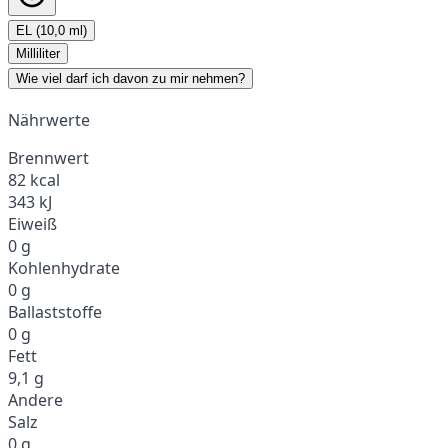
EL (10,0 ml)
Milliliter
Wie viel darf ich davon zu mir nehmen?
Nährwerte
Brennwert
82 kcal
343 kJ
Eiweiß
0 g
Kohlenhydrate
0 g
Ballaststoffe
0 g
Fett
9,1 g
Andere
Salz
0 g