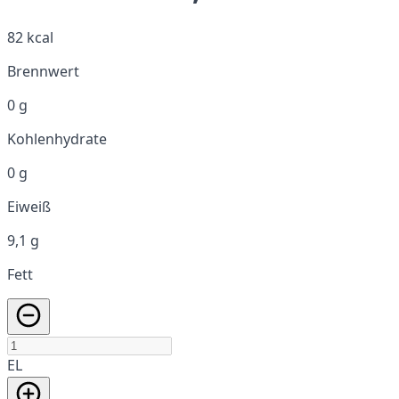
82 kcal
Brennwert
0 g
Kohlenhydrate
0 g
Eiweiß
9,1 g
Fett
EL