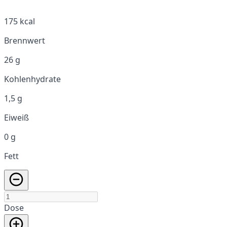
175 kcal
Brennwert
26 g
Kohlenhydrate
1,5 g
Eiweiß
0 g
Fett
Dose