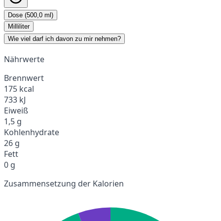
Dose (500,0 ml)
Milliliter
Wie viel darf ich davon zu mir nehmen?
Nährwerte
Brennwert
175 kcal
733 kJ
Eiweiß
1,5 g
Kohlenhydrate
26 g
Fett
0 g
Zusammensetzung der Kalorien