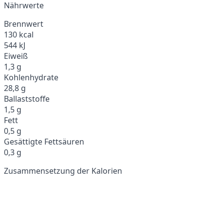
Nährwerte
Brennwert
130 kcal
544 kJ
Eiweiß
1,3 g
Kohlenhydrate
28,8 g
Ballaststoffe
1,5 g
Fett
0,5 g
Gesättigte Fettsäuren
0,3 g
Zusammensetzung der Kalorien