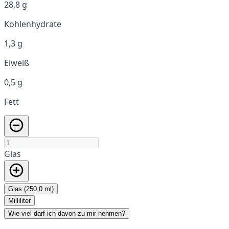
28,8 g
Kohlenhydrate
1,3 g
Eiweiß
0,5 g
Fett
Glas
Glas (250,0 ml)
Milliliter
Wie viel darf ich davon zu mir nehmen?