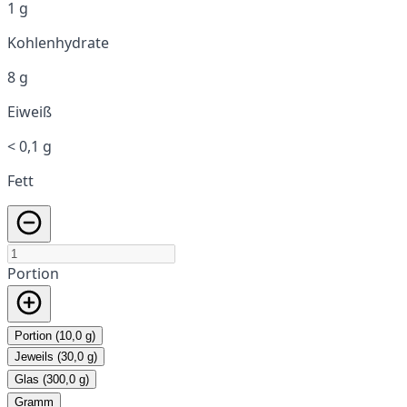
1 g
Kohlenhydrate
8 g
Eiweiß
< 0,1 g
Fett
Portion
Portion (10,0 g)
Jeweils (30,0 g)
Glas (300,0 g)
Gramm