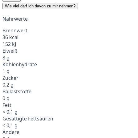
Wie viel darf ich davon zu mir nehmen?
Nährwerte
Brennwert
36 kcal
152 kJ
Eiweiß
8 g
Kohlenhydrate
1 g
Zucker
0,2 g
Ballaststoffe
0 g
Fett
< 0,1 g
Gesättigte Fettsäuren
< 0,1 g
Andere