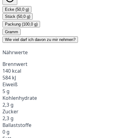
Ecke (50,0 g)
Stück (50,0 g)
Packung (100,0 g)
Gramm
Wie viel darf ich davon zu mir nehmen?
Nährwerte
Brennwert
140 kcal
584 kJ
Eiweiß
5 g
Kohlenhydrate
2,3 g
Zucker
2,3 g
Ballaststoffe
0 g