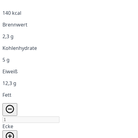
140 kcal
Brennwert
2,3 g
Kohlenhydrate
5 g
Eiweiß
12,3 g
Fett
Ecke