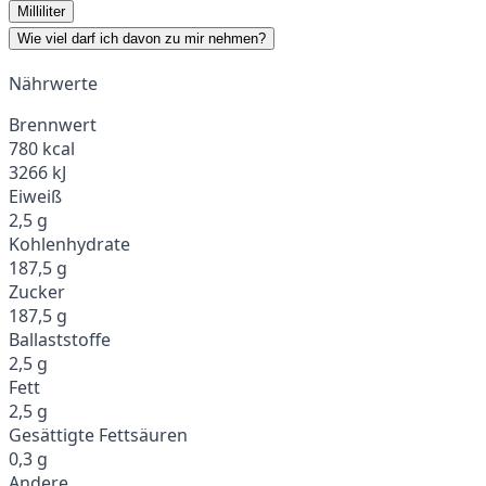
Milliliter
Wie viel darf ich davon zu mir nehmen?
Nährwerte
Brennwert
780 kcal
3266 kJ
Eiweiß
2,5 g
Kohlenhydrate
187,5 g
Zucker
187,5 g
Ballaststoffe
2,5 g
Fett
2,5 g
Gesättigte Fettsäuren
0,3 g
Andere