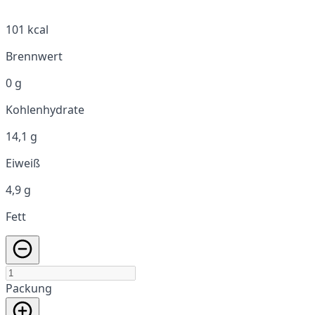
101 kcal
Brennwert
0 g
Kohlenhydrate
14,1 g
Eiweiß
4,9 g
Fett
Packung