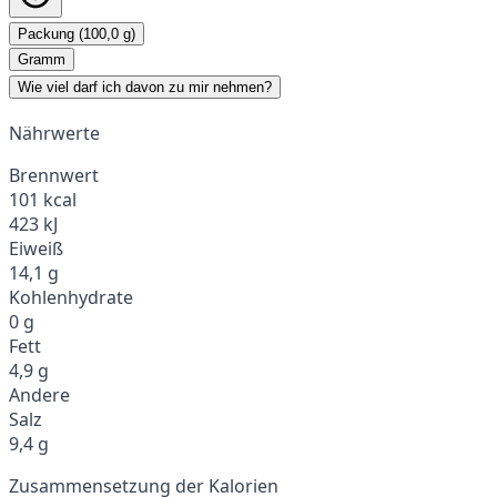
Packung (100,0 g)
Gramm
Wie viel darf ich davon zu mir nehmen?
Nährwerte
Brennwert
101 kcal
423 kJ
Eiweiß
14,1 g
Kohlenhydrate
0 g
Fett
4,9 g
Andere
Salz
9,4 g
Zusammensetzung der Kalorien