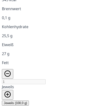
Brennwert
0,1 g
Kohlenhydrate
25,5 g
Eiweiß
27 g
Fett
Jeweils
Jeweils (100,0 g)