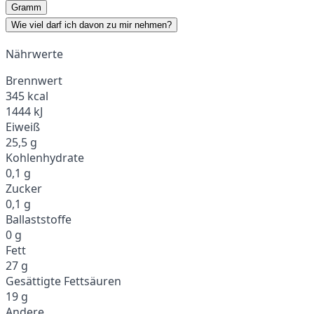
Gramm
Wie viel darf ich davon zu mir nehmen?
Nährwerte
Brennwert
345 kcal
1444 kJ
Eiweiß
25,5 g
Kohlenhydrate
0,1 g
Zucker
0,1 g
Ballaststoffe
0 g
Fett
27 g
Gesättigte Fettsäuren
19 g
Andere