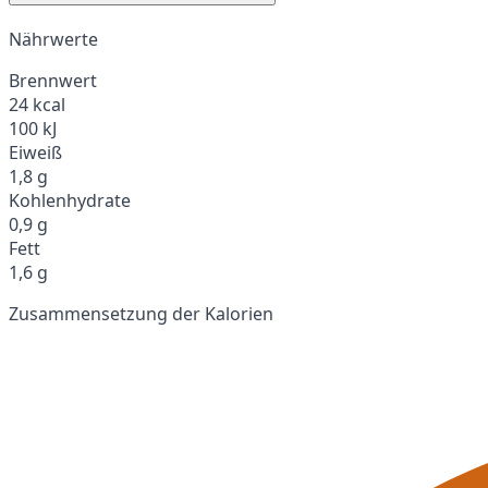
Nährwerte
Brennwert
24 kcal
100 kJ
Eiweiß
1,8 g
Kohlenhydrate
0,9 g
Fett
1,6 g
Zusammensetzung der Kalorien