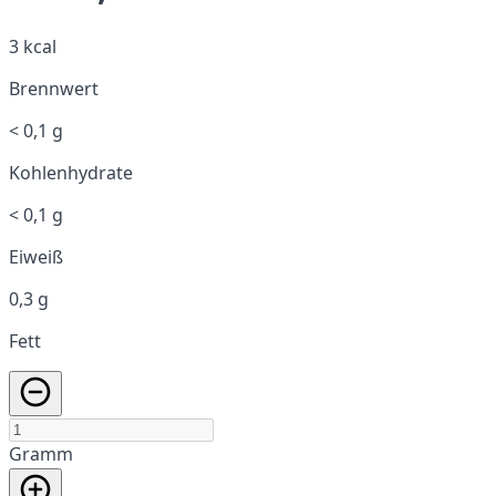
3 kcal
Brennwert
< 0,1 g
Kohlenhydrate
< 0,1 g
Eiweiß
0,3 g
Fett
Gramm