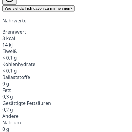
Wie viel darf ich davon zu mir nehmen?
Nährwerte
Brennwert
3 kcal
14 kJ
Eiweiß
< 0,1 g
Kohlenhydrate
< 0,1 g
Ballaststoffe
0 g
Fett
0,3 g
Gesättigte Fettsäuren
0,2 g
Andere
Natrium
0 g