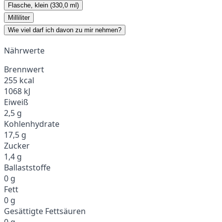
Flasche, klein (330,0 ml)
Milliliter
Wie viel darf ich davon zu mir nehmen?
Nährwerte
Brennwert
255 kcal
1068 kJ
Eiweiß
2,5 g
Kohlenhydrate
17,5 g
Zucker
1,4 g
Ballaststoffe
0 g
Fett
0 g
Gesättigte Fettsäuren
0 g