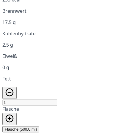
Brennwert
17,5 g
Kohlenhydrate
2,5 g
Eiweiß
0 g
Fett
Flasche
Flasche (500,0 ml)