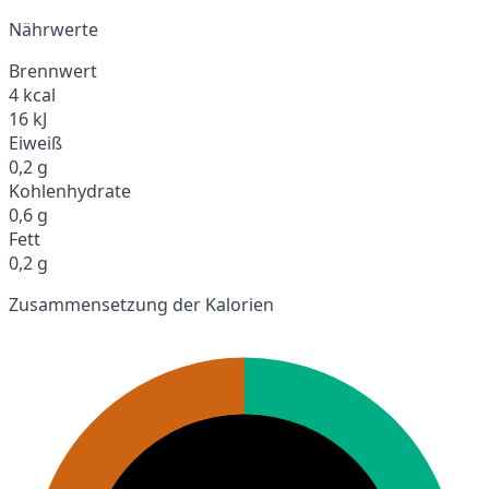
Nährwerte
Brennwert
4 kcal
16 kJ
Eiweiß
0,2 g
Kohlenhydrate
0,6 g
Fett
0,2 g
Zusammensetzung der Kalorien