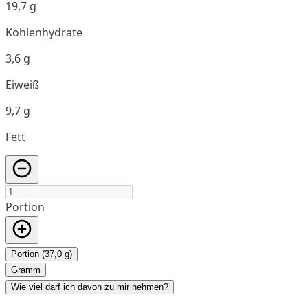
19,7 g
Kohlenhydrate
3,6 g
Eiweiß
9,7 g
Fett
Portion
Portion (37,0 g)
Gramm
Wie viel darf ich davon zu mir nehmen?