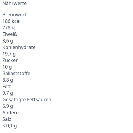
Nährwerte
Brennwert
186 kcal
778 kJ
Eiweiß
3,6 g
Kohlenhydrate
19,7 g
Zucker
10 g
Ballaststoffe
8,8 g
Fett
9,7 g
Gesättigte Fettsäuren
5,9 g
Andere
Salz
< 0,1 g