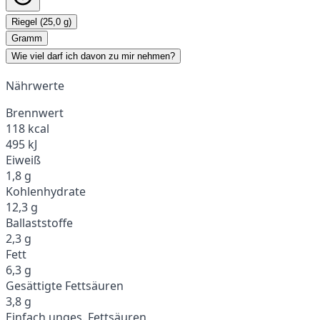
Riegel (25,0 g)
Gramm
Wie viel darf ich davon zu mir nehmen?
Nährwerte
Brennwert
118 kcal
495 kJ
Eiweiß
1,8 g
Kohlenhydrate
12,3 g
Ballaststoffe
2,3 g
Fett
6,3 g
Gesättigte Fettsäuren
3,8 g
Einfach unges. Fettsäuren