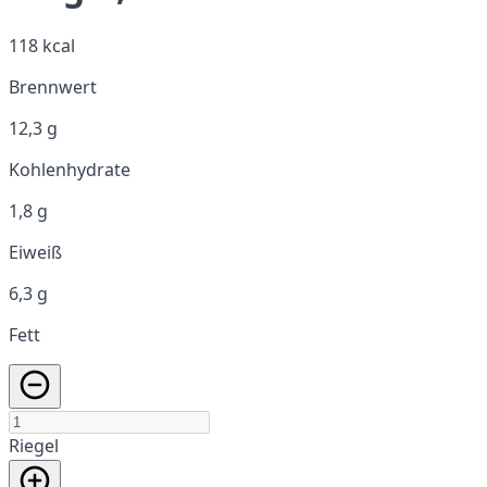
118 kcal
Brennwert
12,3 g
Kohlenhydrate
1,8 g
Eiweiß
6,3 g
Fett
Riegel