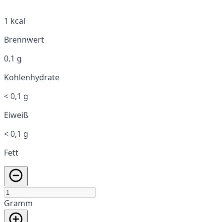
1 kcal
Brennwert
0,1 g
Kohlenhydrate
< 0,1 g
Eiweiß
< 0,1 g
Fett
Gramm