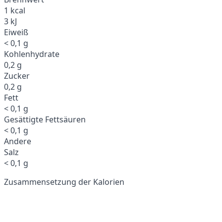
1 kcal
3 kJ
Eiweiß
< 0,1 g
Kohlenhydrate
0,2 g
Zucker
0,2 g
Fett
< 0,1 g
Gesättigte Fettsäuren
< 0,1 g
Andere
Salz
< 0,1 g
Zusammensetzung der Kalorien