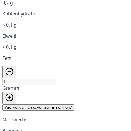
0,2 g
Kohlenhydrate
< 0,1 g
Eiweiß
< 0,1 g
Fett
Gramm
Wie viel darf ich davon zu mir nehmen?
Nährwerte
Brennwert