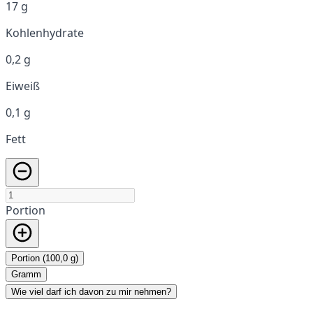
17 g
Kohlenhydrate
0,2 g
Eiweiß
0,1 g
Fett
Portion
Portion (100,0 g)
Gramm
Wie viel darf ich davon zu mir nehmen?