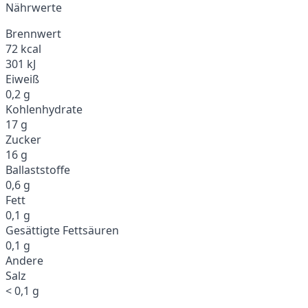
Nährwerte
Brennwert
72 kcal
301 kJ
Eiweiß
0,2 g
Kohlenhydrate
17 g
Zucker
16 g
Ballaststoffe
0,6 g
Fett
0,1 g
Gesättigte Fettsäuren
0,1 g
Andere
Salz
< 0,1 g