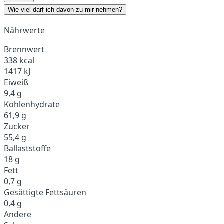
Wie viel darf ich davon zu mir nehmen?
Nährwerte
Brennwert
338 kcal
1417 kJ
Eiweiß
9,4 g
Kohlenhydrate
61,9 g
Zucker
55,4 g
Ballaststoffe
18 g
Fett
0,7 g
Gesättigte Fettsäuren
0,4 g
Andere