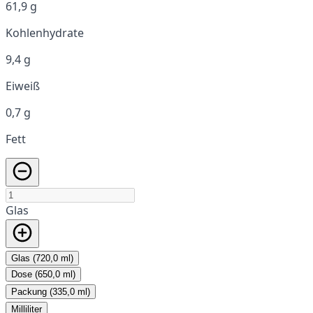
61,9 g
Kohlenhydrate
9,4 g
Eiweiß
0,7 g
Fett
Glas
Glas (720,0 ml)
Dose (650,0 ml)
Packung (335,0 ml)
Milliliter