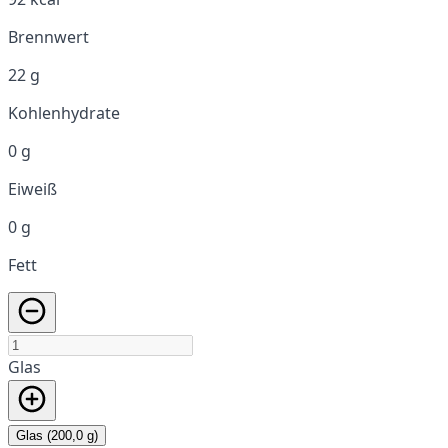
Brennwert
22 g
Kohlenhydrate
0 g
Eiweiß
0 g
Fett
Glas
Glas (200,0 g)