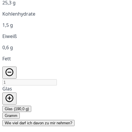
25,3 g
Kohlenhydrate
1,5 g
Eiweiß
0,6 g
Fett
Glas
Glas (190,0 g)
Gramm
Wie viel darf ich davon zu mir nehmen?