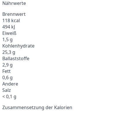
Nährwerte
Brennwert
118 kcal
494 kJ
Eiweiß
1,5 g
Kohlenhydrate
25,3 g
Ballaststoffe
2,9 g
Fett
0,6 g
Andere
Salz
< 0,1 g
Zusammensetzung der Kalorien