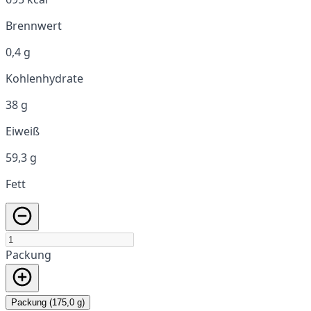
Brennwert
0,4 g
Kohlenhydrate
38 g
Eiweiß
59,3 g
Fett
Packung
Packung (175,0 g)