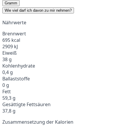
Gramm
Wie viel darf ich davon zu mir nehmen?
Nährwerte
Brennwert
695 kcal
2909 kJ
Eiweiß
38 g
Kohlenhydrate
0,4 g
Ballaststoffe
0 g
Fett
59,3 g
Gesättigte Fettsäuren
37,8 g
Zusammensetzung der Kalorien