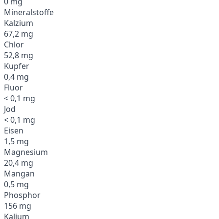
0 mg
Mineralstoffe
Kalzium
67,2 mg
Chlor
52,8 mg
Kupfer
0,4 mg
Fluor
< 0,1 mg
Jod
< 0,1 mg
Eisen
1,5 mg
Magnesium
20,4 mg
Mangan
0,5 mg
Phosphor
156 mg
Kalium