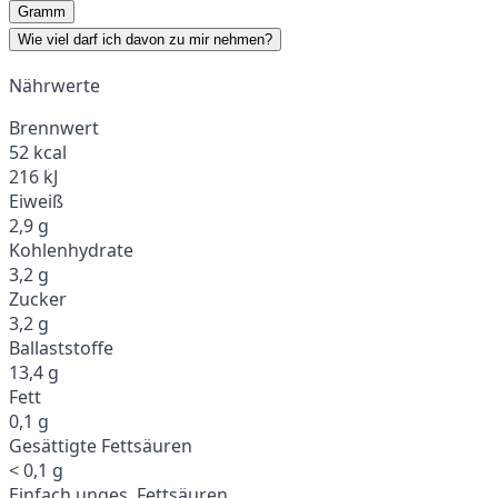
Gramm
Wie viel darf ich davon zu mir nehmen?
Nährwerte
Brennwert
52 kcal
216 kJ
Eiweiß
2,9 g
Kohlenhydrate
3,2 g
Zucker
3,2 g
Ballaststoffe
13,4 g
Fett
0,1 g
Gesättigte Fettsäuren
< 0,1 g
Einfach unges. Fettsäuren