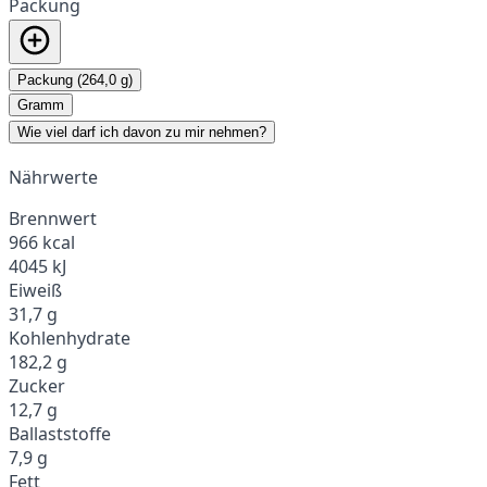
Packung
Packung (264,0 g)
Gramm
Wie viel darf ich davon zu mir nehmen?
Nährwerte
Brennwert
966 kcal
4045 kJ
Eiweiß
31,7 g
Kohlenhydrate
182,2 g
Zucker
12,7 g
Ballaststoffe
7,9 g
Fett