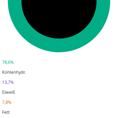
78,6%
Kohlenhydr.
13,7%
Eiweiß
7,8%
Fett