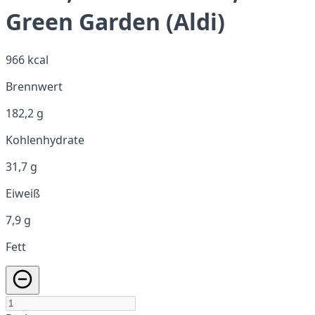
Green Garden (Aldi)
966 kcal
Brennwert
182,2 g
Kohlenhydrate
31,7 g
Eiweiß
7,9 g
Fett