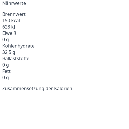
Nährwerte
Brennwert
150 kcal
628 kJ
Eiweiß
0 g
Kohlenhydrate
32,5 g
Ballaststoffe
0 g
Fett
0 g
Zusammensetzung der Kalorien