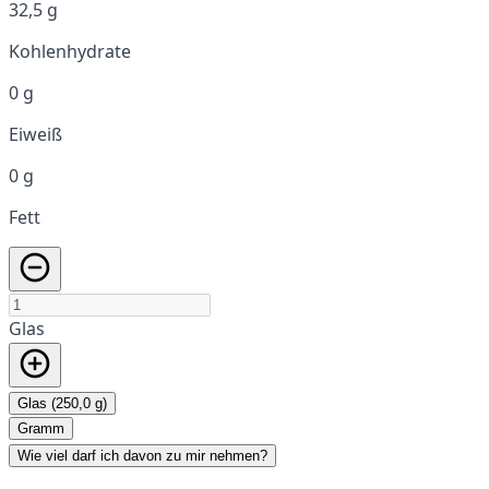
32,5 g
Kohlenhydrate
0 g
Eiweiß
0 g
Fett
Glas
Glas (250,0 g)
Gramm
Wie viel darf ich davon zu mir nehmen?