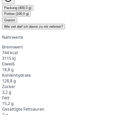
Packung (400,0 g)
Portion (100,0 g)
Gramm
Wie viel darf ich davon zu mir nehmen?
Nährwerte
Brennwert
744 kcal
3115 kJ
Eiweiß
18,8 g
Kohlenhydrate
128,8 g
Zucker
3,2 g
Fett
15,2 g
Gesättigte Fettsäuren
2 g