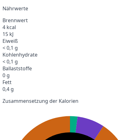
Nährwerte
Brennwert
4 kcal
15 kJ
Eiweiß
< 0,1 g
Kohlenhydrate
< 0,1 g
Ballaststoffe
0 g
Fett
0,4 g
Zusammensetzung der Kalorien