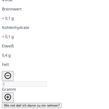
Brennwert
< 0,1 g
Kohlenhydrate
< 0,1 g
Eiweiß
0,4 g
Fett
Gramm
Wie viel darf ich davon zu mir nehmen?