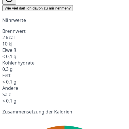
Wie viel darf ich davon zu mir nehmen?
Nährwerte
Brennwert
2 kcal
10 kJ
Eiweiß
< 0,1 g
Kohlenhydrate
0,3 g
Fett
< 0,1 g
Andere
Salz
< 0,1 g
Zusammensetzung der Kalorien