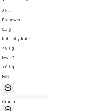
2 kcal
Brennwert
0,3 g
Kohlenhydrate
< 0,1 g
Eiweiß
< 0,1 g
Fett
Gramm