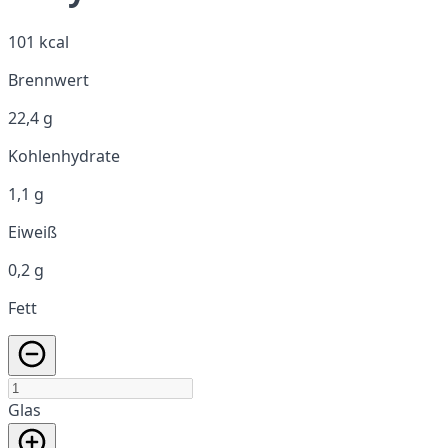
101 kcal
Brennwert
22,4 g
Kohlenhydrate
1,1 g
Eiweiß
0,2 g
Fett
Glas