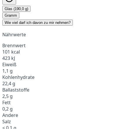
Glas (190,0 g)
Gramm
Wie viel darf ich davon zu mir nehmen?
Nährwerte
Brennwert
101 kcal
423 kJ
Eiweiß
1,1 g
Kohlenhydrate
22,4 g
Ballaststoffe
2,5 g
Fett
0,2 g
Andere
Salz
< 0,1 g